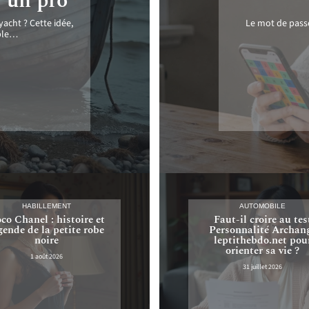
r un pro
yacht ? Cette idée,
Le mot de pass
ble
…
HABILLEMENT
AUTOMOBILE
co Chanel : histoire et
Faut-il croire au tes
gende de la petite robe
Personnalité Archan
noire
leptithebdo.net pou
orienter sa vie ?
1 août 2026
31 juillet 2026