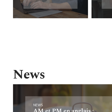
News
NEWS
AM et PM en anglais :