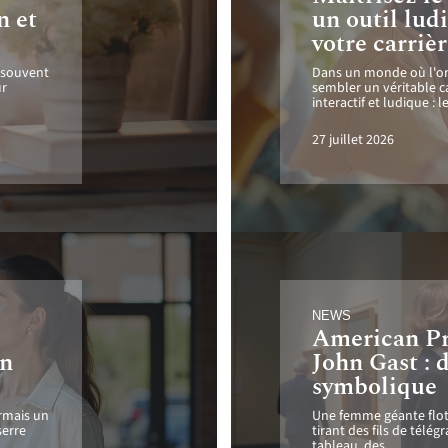
n et
un outil lud
votre carriè
 souvent
Dans un monde où l'ori
ur
sembler un véritable c
interactif et ludique : l
27 juillet 2026
NEWS
American Pr
on
John Gast : 
symbolique
ormais un
Une femme géante flotte
serre
tirant des fils de télég
tableau, des
…