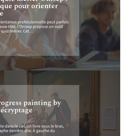
ique pour orienter
re
entation professionnelle peut parfois
asse-tête, l'Onisep propose un outil
e quiz métier. Cet
…
ogress painting by
décryptage
 dans le ciel, un livre sous le bras,
raphe derrière elle. À gauche du