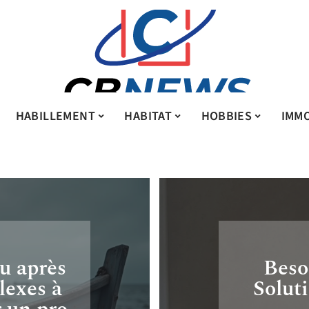
HABILLEMENT
HABITAT
HOBBIES
IMMO
u après
Beso
lexes à
Solut