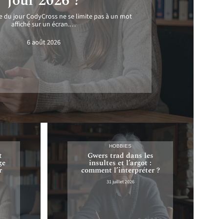
jour 2026 ?
e du jour CodyCross ne se limite pas à un mot
affiché sur un écran.
…
6 août 2026
HOBBIES
t
Gwers trad dans les
ge
insultes et l’argot :
r
comment l’interpréter ?
31 juillet 2026