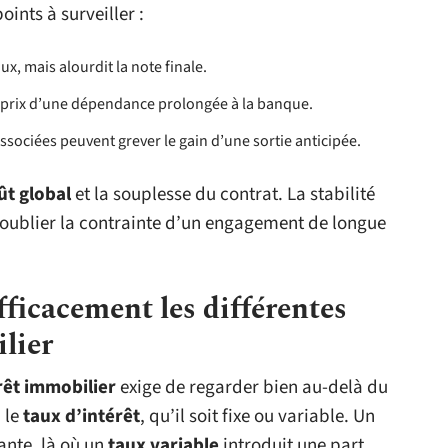
oints à surveiller :
ux, mais alourdit la note finale.
 au prix d’une dépendance prolongée à la banque.
ssociées peuvent grever le gain d’une sortie anticipée.
ût global
et la souplesse du contrat. La stabilité
re oublier la contrainte d’un engagement de longue
icacement les différentes
lier
rêt immobilier
exige de regarder bien au-delà du
: le
taux d’intérêt
, qu’il soit fixe ou variable. Un
nte, là où un
taux variable
introduit une part