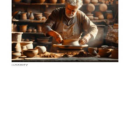
HOBBIES
Secrets ancestraux du tour de potier : les techniques
oubliées
Contact
Mentions Légales
Sitemap
© 2025 | cbnewsblog.fr