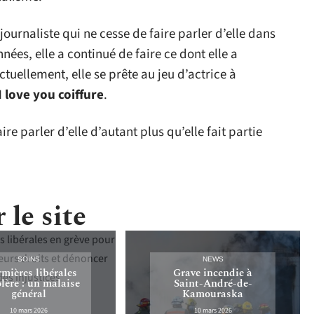
journaliste qui ne cesse de faire parler d’elle dans
nnées, elle a continué de faire ce dont elle a
Actuellement, elle se prête au jeu d’actrice à
I
love you coiffure
.
ire parler d’elle d’autant plus qu’elle fait partie
 le site
SOINS
NEWS
rmières libérales
Grave incendie à
olère : un malaise
Saint-André-de-
général
Kamouraska
10 mars 2026
10 mars 2026