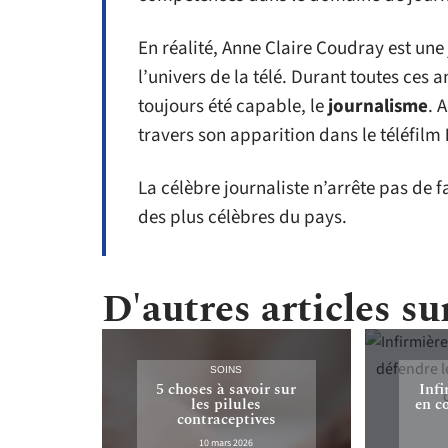
En réalité, Anne Claire Coudray est une 
l’univers de la télé. Durant toutes ces a
toujours été capable, le
journalisme
. 
travers son apparition dans le téléfilm
La célèbre journaliste n’arrête pas de fa
des plus célèbres du pays.
D'autres articles sur
SOINS
5 choses à savoir sur
Infi
les pilules
en c
contraceptives
10 mars 2026