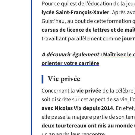
Pour ce qui est de l’éducation de la jeune
lycée Saint-François-Xavier
. Après avo
Guist’hau, au bout de cette formation q
cursus de licence de lettres et de maî
travaillant parallèlement comme
journ
A découvrir également :
Maîtrisez le
orienter votre carrière
Vie privée
Concernant la
vie privée
de la célèbre j
soit discrète sur cet aspect de sa vie, l’
avec Nicolas Vix depuis 2014
. En effe
elle passe la majeure partie de son t
deux tourtereaux ont mis au monde un
un an après leur rencontre.