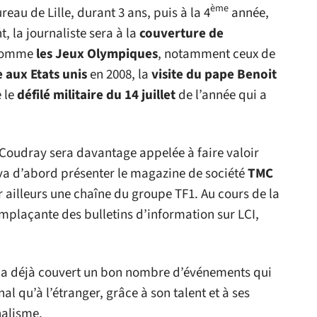
ème
eau de Lille, durant 3 ans, puis à la 4
année,
t, la journaliste sera à la
couverture de
omme
les Jeux Olympiques
, notamment ceux de
e aux Etats unis
en 2008, la
visite du pape Benoit
 le
défilé militaire du 14 juillet
de l’année qui a
 Coudray sera davantage appelée à faire valoir
e va d’abord présenter le magazine de société
TMC
ar ailleurs une chaîne du groupe TF1. Au cours de la
mplaçante des bulletins d’information sur LCI,
 a déjà couvert un bon nombre d’événements qui
nal qu’à l’étranger, grâce à son talent et à ses
alisme.