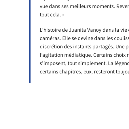
vue dans ses meilleurs moments. Revenir
tout cela. »
L’histoire de Juanita Vanoy dans la vie
caméras. Elle se devine dans les couliss
discrétion des instants partagés. Une p
l’agitation médiatique. Certains choix n’
s’imposent, tout simplement. La légend
certains chapitres, eux, resteront touj
D'autres articles sur
SOINS
5 choses à savoir sur
Infi
les pilules
en c