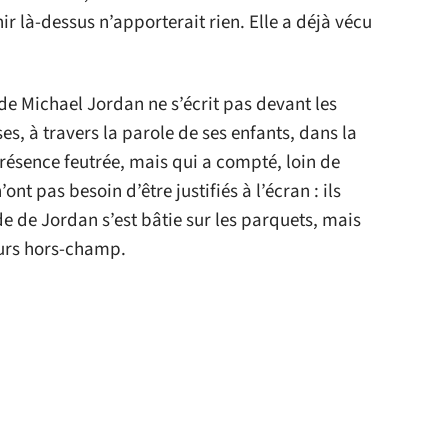
 là-dessus n’apporterait rien. Elle a déjà vécu
 de Michael Jordan ne s’écrit pas devant les
es, à travers la parole de ses enfants, dans la
résence feutrée, mais qui a compté, loin de
ont pas besoin d’être justifiés à l’écran : ils
e de Jordan s’est bâtie sur les parquets, mais
ours hors-champ.
 le site
SOINS
NEWS
rmières libérales
Grave incendie à
olère : un malaise
Saint-André-de-