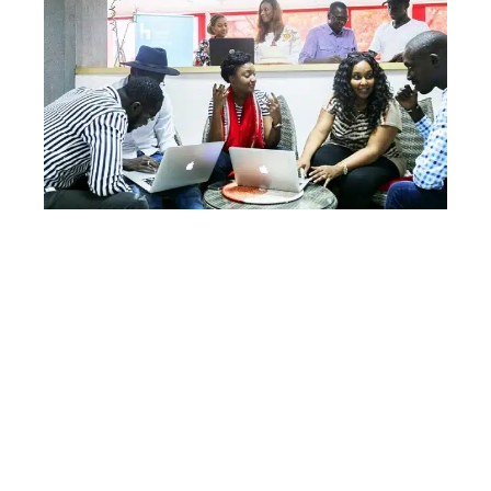
B2B
Comment les jeunes entreprises peuvent-elles tirer
profit du marketing digital ?
Contact
Mentions Légales
Sitemap
© 2025 | cbnewsblog.fr